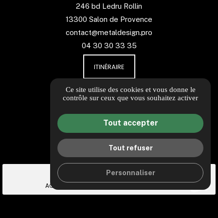
246 bd Ledru Rollin
13300 Salon de Provence
contact@metaldesign.pro
04 30 30 33 35
ITINÉRAIRE
Ce site utilise des cookies et vous donne le
Guide local
contrôle sur ceux que vous souhaitez activer
Informations complémentaires
Mentions légales
Tout accepter
Politique de confidentialité
Gestion des cookies
Tout refuser
call
Personnaliser
place
mail
ACCÈS
CONTACT