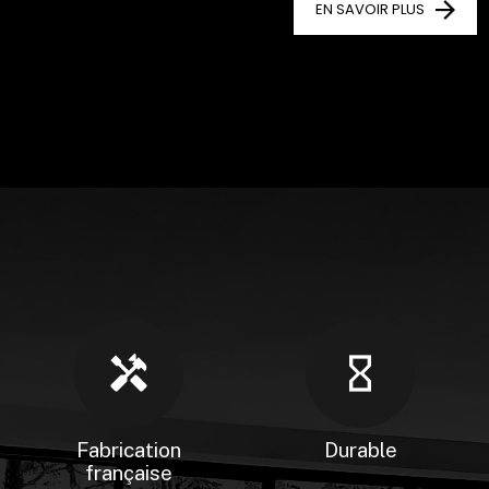
EN SAVOIR PLUS
handyman
hourglass_empty
Fabrication
Durable
française