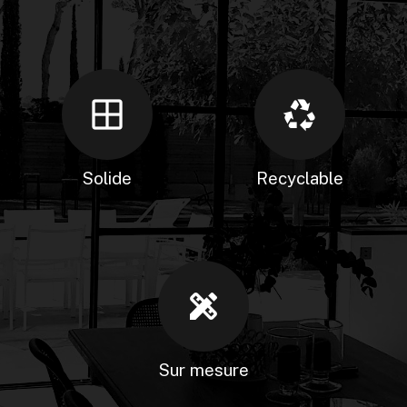
window
recycling
Solide
Recyclable
design_services
Sur mesure